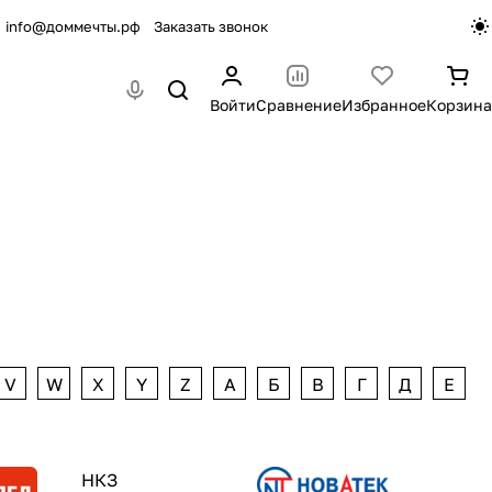
info@доммечты.рф
Заказать звонок
Войти
Сравнение
Избранное
Корзина
V
W
X
Y
Z
А
Б
В
Г
Д
Е
НКЗ