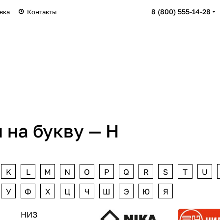
8 (800) 555-14-28
вка
Контакты
 на букву — Н
K
L
M
N
O
P
Q
R
S
T
U
У
Ф
Х
Ц
Ч
Ш
Э
Ю
Я
НИЗ