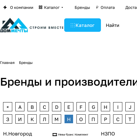
О компании
Каталог
Бренды
Оплата
Доста
Каталог
Главная
Бренды
Бренды и производители
+
A
B
C
D
E
F
G
H
I
J
З
И
К
Л
М
Н
О
П
Р
С
Т
Н.Новгород
НЗПО