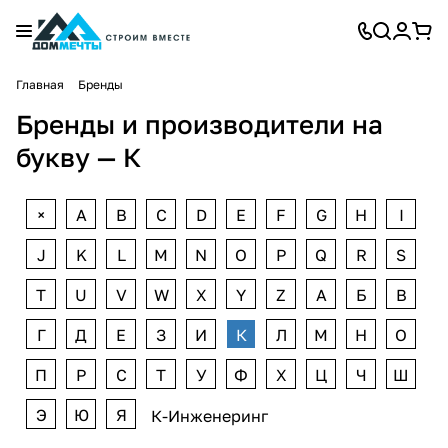
Главная
Бренды
Бренды и производители на
букву — К
+
A
B
C
D
E
F
G
H
I
J
K
L
M
N
O
P
Q
R
S
T
U
V
W
X
Y
Z
А
Б
В
Г
Д
Е
З
И
К
Л
М
Н
О
П
Р
С
Т
У
Ф
Х
Ц
Ч
Ш
Э
Ю
Я
К-Инженеринг