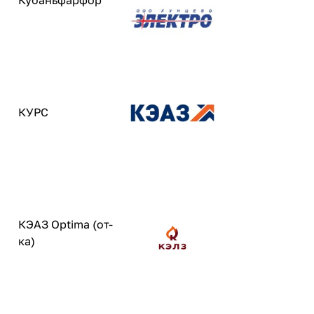
Кубаньфарфор
КУРС
КЭАЗ Optima (от-
ка)