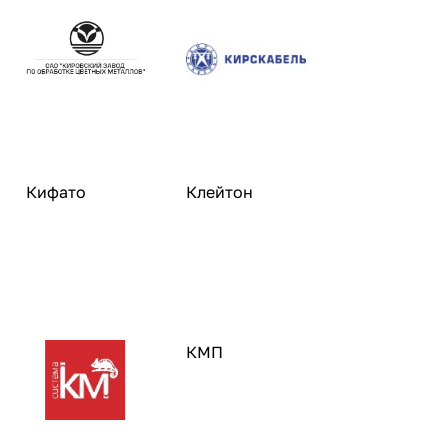
Кифато
Клейтон
КМП