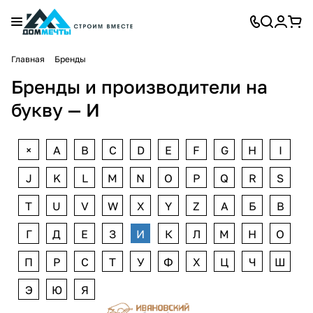
Главная
Бренды
Бренды и производители на
букву — И
+
A
B
C
D
E
F
G
H
I
J
K
L
M
N
O
P
Q
R
S
T
U
V
W
X
Y
Z
А
Б
В
Г
Д
Е
З
И
К
Л
М
Н
О
П
Р
С
Т
У
Ф
Х
Ц
Ч
Ш
Э
Ю
Я