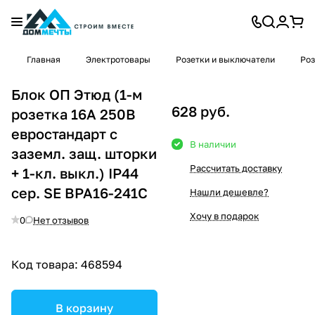
Главная
Электротовары
Розетки и выключатели
Роз
Блок ОП Этюд (1-м
628 руб.
розетка 16А 250В
евростандарт с
В наличии
заземл. защ. шторки
Рассчитать доставку
+ 1-кл. выкл.) IP44
сер. SE BPA16-241C
Нашли дешевле?
Хочу в подарок
0
Нет отзывов
Код товара:
468594
В корзину