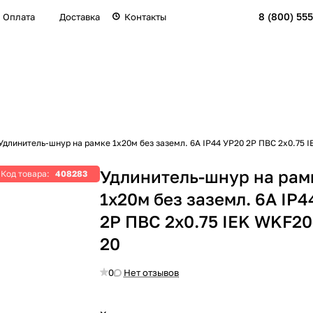
8 (800) 555
Оплата
Доставка
Контакты
Удлинитель-шнур на рамке 1х20м без заземл. 6А IP44 УР20 2P ПВС 2х0.75 
Удлинитель-шнур на рам
Код товара:
408283
1х20м без заземл. 6А IP4
2P ПВС 2х0.75 IEK WKF20
20
0
Нет отзывов