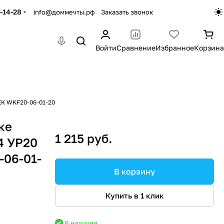
-14-28
info@доммечты.рф
Заказать звонок
Войти
Сравнение
Избранное
Корзина
IEK WKF20-06-01-20
ке
1 215 руб.
4 УР20
-06-01-
В корзину
Купить в 1 клик
В наличии