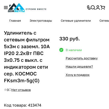
Главная
Электротовары
Сетевые удлинители
Сетев
Удлинитель с
330 руб.
сетевым фильтром
5х3м с заземл. 10А
В наличии
IP20 2.2кВт ПВС
Рассчитать доставку
3х0.75 с выкл. с
индикатором сети
Нашли дешевле?
сер. КОСМОС
Хочу в подарок
FKsm3m-5g(G)
0
Нет отзывов
Код товара:
413474