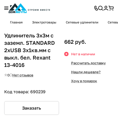
Главная
Электротовары
Сетевые удлинители
Сетев
Удлинитель 3х3м с
662 руб.
заземл. STANDARD
2хUSB 3х1кв.мм с
Нет в наличии
выкл. бел. Rexant
Рассчитать доставку
13-4016
Нашли дешевле?
0
Нет отзывов
Хочу в подарок
Код товара:
690239
Заказать