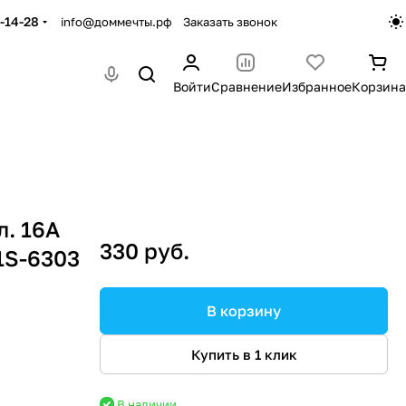
-14-28
info@доммечты.рф
Заказать звонок
Войти
Сравнение
Избранное
Корзина
л. 16А
330 руб.
1S-6303
В корзину
Купить в 1 клик
В наличии