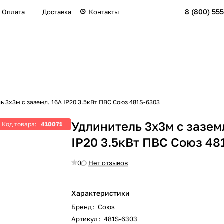
8 (800) 555
Оплата
Доставка
Контакты
ь 3х3м с заземл. 16А IP20 3.5кВт ПВС Союз 481S-6303
Удлинитель 3х3м с зазем
Код товара:
410071
IP20 3.5кВт ПВС Союз 48
0
Нет отзывов
Характеристики
Бренд
:
Союз
Артикул
:
481S-6303