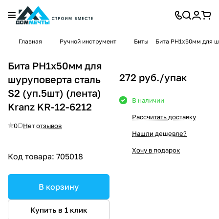
Главная
Ручной инструмент
Биты
Бита PH1x50мм для шу
Бита PH1x50мм для
272 руб./
упак
шуруповерта сталь
S2 (уп.5шт) (лента)
В наличии
Kranz KR-12-6212
Рассчитать доставку
0
Нет отзывов
Нашли дешевле?
Хочу в подарок
Код товара:
705018
В корзину
Купить в 1 клик